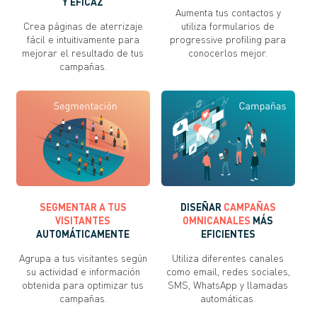
Y EFICAZ
Aumenta tus contactos y
Crea páginas de aterrizaje
utiliza formularios de
fácil e intuitivamente para
progressive profiling para
mejorar el resultado de tus
conocerlos mejor.
campañas.
SEGMENTAR A TUS
DISEÑAR
CAMPAÑAS
VISITANTES
OMNICANALES
MÁS
AUTOMÁTICAMENTE
EFICIENTES
Agrupa a tus visitantes según
Utiliza diferentes canales
su actividad e información
como email, redes sociales,
obtenida para optimizar tus
SMS, WhatsApp y llamadas
campañas.
automáticas.