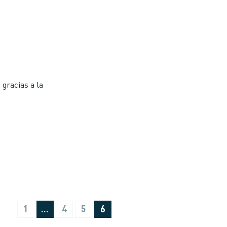
gracias a la
n
1
…
4
5
6