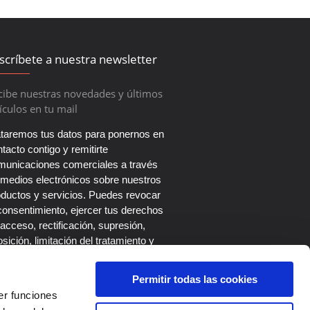
scríbete a nuestra newsletter
cibe nuestras novedades y últimos
ículos en tu mail
ataremos tus datos para ponernos en
tacto contigo y remitirte
municaciones comerciales a través
 medios electrónicos sobre nuestros
oductos y servicios. Puedes revocar
consentimiento, ejercer tus derechos
acceso, rectificación, supresión,
sición, limitación del tratamiento y
tabilidad escribiendo a nuestro
legado de Protección de Datos en el
Permitir todas las cookies
rreo dpo@roi-up.es. Más información
er funciones
 la
Política de Privacidad
.