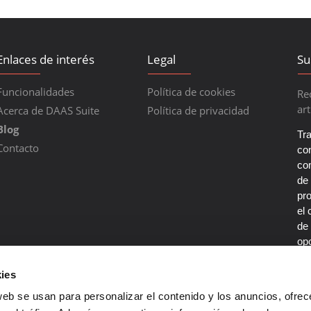
Enlaces de interés
Legal
Su
Funcionalidades
Política de cookies
Re
art
Acerca de DAAS Suite
Política de privacidad
Blog
Tr
Contacto
con
co
de
pr
el 
de 
opo
por
De
ies
co
web se usan para personalizar el contenido y los anuncios, ofrec
en