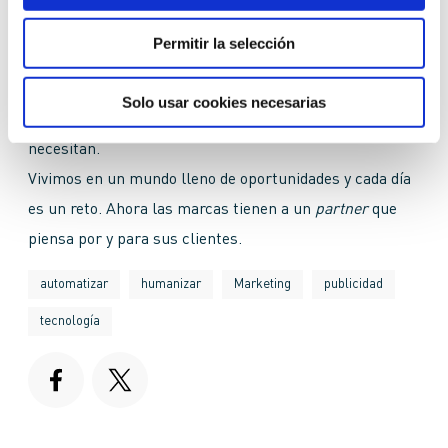
Nos obsesiona ayudar a los consumidores
transformando la publicidad en contenidos de calidad y
Permitir la selección
afines a sus gustos. Porque nosotros también somos
consumidores. Por eso en
ROI UP Agency
hemos creado
Solo usar cookies necesarias
esta herramienta; para que los usuarios tengan lo que
necesitan.
Vivimos en un mundo lleno de oportunidades y cada día
es un reto. Ahora las marcas tienen a un
partner
que
piensa por y para sus clientes.
automatizar
humanizar
Marketing
publicidad
tecnología