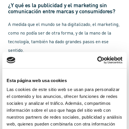
¿Y qué es la publicidad y el marketing sin
comunicación entre marcas y consumidores?
A medida que el mundo se ha digitalizado; el marketing,
como no podía ser de otra forma, y de la mano de la
tecnología, también ha dado grandes pasos en ese
sentido.
Automatizar los procesos e identificar los intereses de
los consumidores para realizar una comunicación más
afín es ya una realidad. Y esto está cambiando el
Esta página web usa cookies
paradigma de cómo canalizar los presupuestos de
Las cookies de este sitio web se usan para personalizar
marketing de las marcas.
el contenido y los anuncios, ofrecer funciones de redes
Pero, si bien nos centramos en explicar los beneficios
sociales y analizar el tráfico. Además, compartimos
información sobre el uso que haga del sitio web con
de la tecnología de automatización para el marketing de
nuestros partners de redes sociales, publicidad y análisis
las marcas; muy pocas veces nos fijamos y analizamos
web, quienes pueden combinarla con otra información
los beneficios para los consumidores.