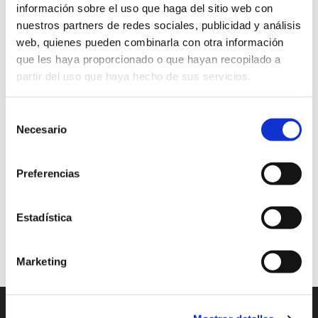
información sobre el uso que haga del sitio web con
en redes sociales mediante un plan de social media
nuestros partners de redes sociales, publicidad y análisis
web, quienes pueden combinarla con otra información
audiencia
audiencia meta
calendario
que les haya proporcionado o que hayan recopilado a
partir del uso que haya hecho de sus servicios.
engagement rate
marketing digital
marketing en redes sociales
popularidad
Selección
Necesario
de
popularidad en redes sociales
Redes sociales
consentimiento
social media
temporalidad
tendencias
Preferencias
Continuar leyendo
Estadística
1
2
3
…
6
Marketing