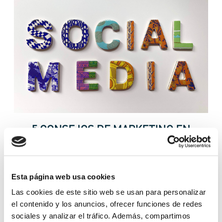
5 CONSEJOS DE MARKETING EN
REDES SOCIALES PARA IMPULSAR TU
NEGOCIO
Esta página web usa cookies
Escrito el
10 de diciembre
por
Carlos Corral
Las cookies de este sitio web se usan para personalizar
el contenido y los anuncios, ofrecer funciones de redes
El marketing en redes sociales es esencial para el éxito
sociales y analizar el tráfico. Además, compartimos
de cualquier negocio moderno. Implementa estrategias