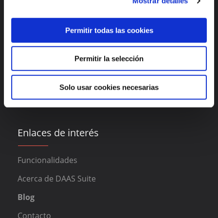
Mostrar detalles
Permitir todas las cookies
Permitir la selección
Madrid
Valencia
Alicante
México
Solo usar cookies necesarias
Lisboa
Bogotá
Enlaces de interés
Funcionalidades
Acerca de DAAS Suite
Blog
Contacto