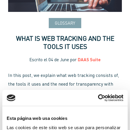
GLOSSARY
WHAT IS WEB TRACKING AND THE
TOOLS IT USES
Escrito el
04 de June
por
DAAS Suite
In this post, we explain what web tracking consists of,
the tools it uses and the need for transparency with
consumers.
Cookies
customers
navigator
personal data protection
Pixel
tags
tools
Esta página web usa cookies
Las cookies de este sitio web se usan para personalizar
tracking
web page
web tracking
web visitors