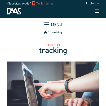
¿Necesitas ayuda?
Te llamamos
English
MENÚ
tracking
ETIQUETA
tracking