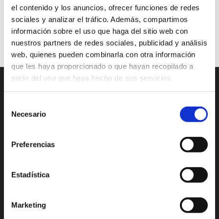
el contenido y los anuncios, ofrecer funciones de redes
website
sociales y analizar el tráfico. Además, compartimos
información sobre el uso que haga del sitio web con
Continuar leyendo
nuestros partners de redes sociales, publicidad y análisis
web, quienes pueden combinarla con otra información
que les haya proporcionado o que hayan recopilado a
partir del uso que haya hecho de sus servicios.
Selección
Necesario
de
consentimiento
Preferencias
Madrid
Valencia
Alicante
México
Estadística
Lisboa
Bogotá
Marketing