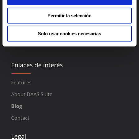
Permitir la selección
Madrid
Valencia
Solo usar cookies necesarias
Alicante
México
Lisboa
Bogotá
Enlaces de interés
Features
About DAAS Suite
Blog
Contact
Legal