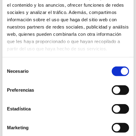
GLOSSARY
el contenido y los anuncios, ofrecer funciones de redes
sociales y analizar el tráfico. Además, compartimos
GLOSSARY: INFLUENCER MARKETING
información sobre el uso que haga del sitio web con
nuestros partners de redes sociales, publicidad y análisis
Escrito el
20 de August
por
Carlos Corral
web, quienes pueden combinarla con otra información
que les haya proporcionado o que hayan recopilado a
We tell you what influencer marketing is, what is the
partir del uso que haya hecho de sus servicios.
most visited channel and how to implement a good
influencer marketing strategy.
Selección
Necesario
de
audience
brand
campaign
celebrities
consentimiento
content
conversions
engagement
followers
Preferencias
influencer
influencer marketing
interactions
Estadística
likes
participation rate
product
reputation
social networks
traffic
vlogger
Marketing
Continuar leyendo