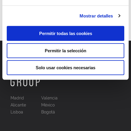
Mostrar detalles
1
2
3
…
5
Permitir todas las cookies
Permitir la selección
Solo usar cookies necesarias
Madrid
Valencia
Alicante
México
Lisboa
Bogotá