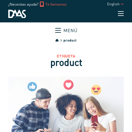
¿Necesitas ayuda?
Te llamamos
English
MENÚ
product
ETIQUETA
product