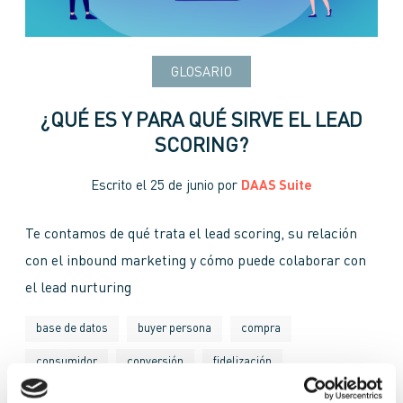
GLOSARIO
¿QUÉ ES Y PARA QUÉ SIRVE EL LEAD
SCORING?
Escrito el
25 de junio
por
DAAS Suite
Te contamos de qué trata el lead scoring, su relación
con el inbound marketing y cómo puede colaborar con
el lead nurturing
base de datos
buyer persona
compra
consumidor
conversión
fidelización
funnel de ventas
inbound marketing
lead