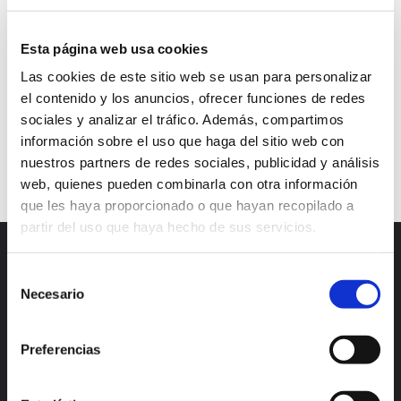
lead nurturing
lead scoring
Marketing
Esta página web usa cookies
proceso de compra
producto
Redes sociales
Las cookies de este sitio web se usan para personalizar
scoring predictivo
scoring retrospectivo
sitio web
el contenido y los anuncios, ofrecer funciones de redes
sociales y analizar el tráfico. Además, compartimos
tipo de scoring
venta
información sobre el uso que haga del sitio web con
Continuar leyendo
nuestros partners de redes sociales, publicidad y análisis
web, quienes pueden combinarla con otra información
que les haya proporcionado o que hayan recopilado a
partir del uso que haya hecho de sus servicios.
Selección
Necesario
de
consentimiento
Preferencias
Madrid
Valencia