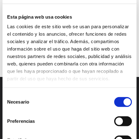
lead nurturing
lead scoring
Marketing
Esta página web usa cookies
proceso de compra
producto
Redes sociales
Las cookies de este sitio web se usan para personalizar
scoring predictivo
scoring retrospectivo
sitio web
el contenido y los anuncios, ofrecer funciones de redes
sociales y analizar el tráfico. Además, compartimos
tipo de scoring
venta
información sobre el uso que haga del sitio web con
Continuar leyendo
nuestros partners de redes sociales, publicidad y análisis
web, quienes pueden combinarla con otra información
que les haya proporcionado o que hayan recopilado a
partir del uso que haya hecho de sus servicios.
Selección
Necesario
de
consentimiento
Preferencias
Madrid
Valencia