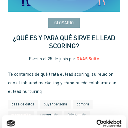
GLOSARIO
¿QUÉ ES Y PARA QUÉ SIRVE EL LEAD
SCORING?
Escrito el
25 de junio
por
DAAS Suite
Te contamos de qué trata el lead scoring, su relación
con el inbound marketing y cómo puede colaborar con
el lead nurturing
base de datos
buyer persona
compra
consumidor
conversión
fidelización
funnel de ventas
inbound marketing
lead