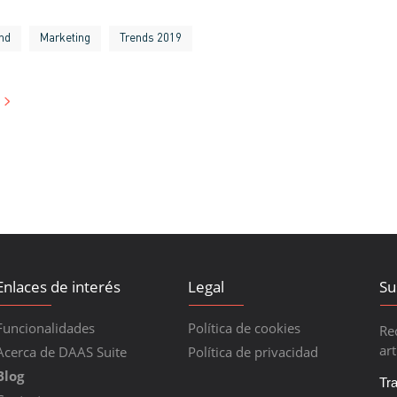
nd
Marketing
Trends 2019
Enlaces de interés
Legal
Su
Funcionalidades
Política de cookies
Re
art
Acerca de DAAS Suite
Política de privacidad
Blog
Tr