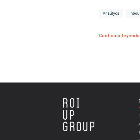
Analitycs
Inbou
Continuar leyendo