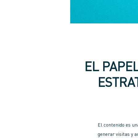
EL PAPE
ESTRA
El contenido es u
generar visitas y 