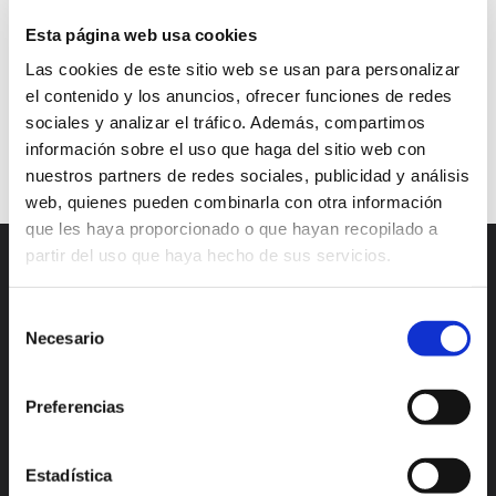
marketing digital
producto
público objetivo
Esta página web usa cookies
servicio
social proof
testimonios
Las cookies de este sitio web se usan para personalizar
el contenido y los anuncios, ofrecer funciones de redes
User social proof
sociales y analizar el tráfico. Además, compartimos
Continuar leyendo
información sobre el uso que haga del sitio web con
nuestros partners de redes sociales, publicidad y análisis
web, quienes pueden combinarla con otra información
que les haya proporcionado o que hayan recopilado a
partir del uso que haya hecho de sus servicios.
Selección
Necesario
de
consentimiento
Preferencias
Madrid
Valencia
Alicante
México
Estadística
Lisboa
Bogotá