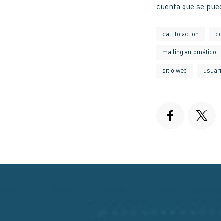
cuenta que se pued
call to action
c
mailing automático
sitio web
usuar