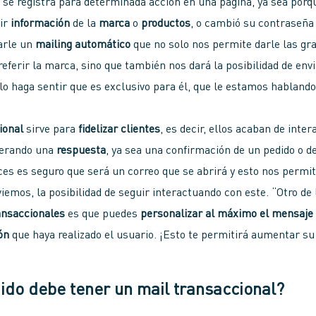
o
se registra para determinada acción en una página, ya sea por
bir
información
de la
marca
o
productos
, o cambió su contraseña
iarle un
mailing automático
que no solo nos permite darle las gr
referir la marca, sino que también nos dará la posibilidad de env
lo haga sentir que es exclusivo para él, que le estamos habland
ional
sirve para
fidelizar clientes
, es decir, ellos acaban de inter
perando una
respuesta
, ya sea una confirmación de un pedido o d
es es seguro que será un correo que se abrirá y esto nos permiti
iemos, la posibilidad de seguir interactuando con este. “Otro de 
ansaccionales
es que puedes
personalizar al máximo el mensaje
ón
que haya realizado el usuario. ¡Esto te permitirá aumentar su 
ido debe tener un mail transaccional?