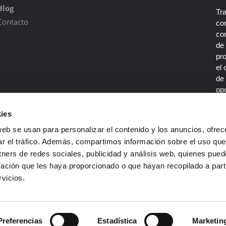
Blog
Tr
Contacto
con
co
de
pr
el 
de 
opo
por
De
ies
co
web se usan para personalizar el contenido y los anuncios, ofrec
en
ar el tráfico. Además, compartimos información sobre el uso que
tners de redes sociales, publicidad y análisis web, quienes pue
ación que les haya proporcionado o que hayan recopilado a parti
vicios.
Preferencias
Estadística
Marketin