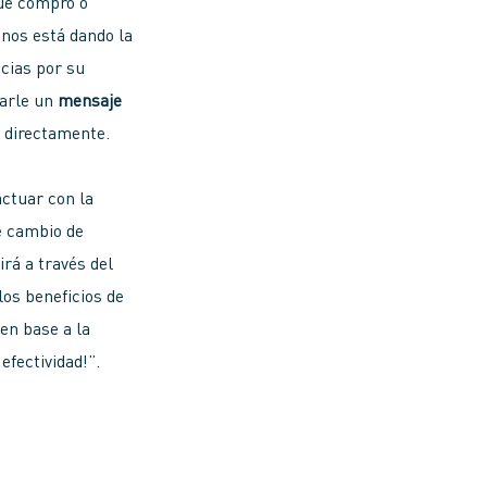
que compró o
 nos está dando la
acias por su
iarle un
mensaje
o directamente.
actuar con la
e cambio de
rá a través del
los beneficios de
en base a la
efectividad!”.