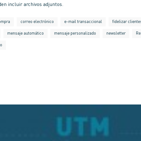
en incluir archivos adjuntos.
ompra
correo electrónico
e-mail transaccional
fidelizar cliente
mensaje automático
mensaje personalizado
newsletter
Re
io