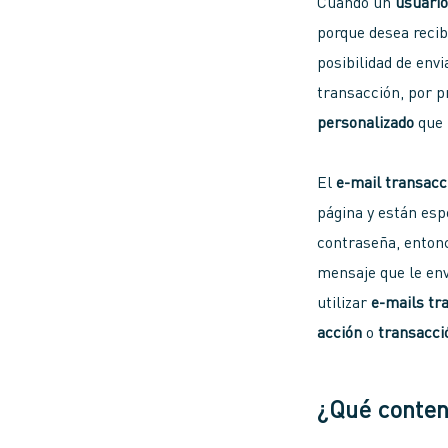
Cuando un
usuari
porque desea reci
posibilidad de env
transacción, por p
personalizado
que 
El
e-mail transacc
página y están es
contraseña, entonc
mensaje que le env
utilizar
e-mails tr
acción
o
transacci
¿Qué conten