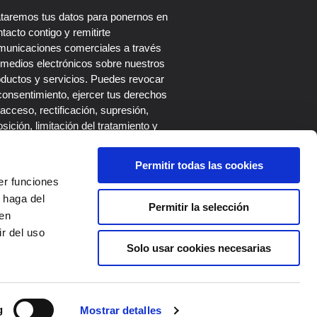
ataremos tus datos para ponernos en
tacto contigo y remitirte
municaciones comerciales a través
 medios electrónicos sobre nuestros
oductos y servicios. Puedes revocar
consentimiento, ejercer tus derechos
acceso, rectificación, supresión,
sición, limitación del tratamiento y
tabilidad escribiendo a nuestro
legado de Protección de Datos en el
Permitir todas las cookies
rreo dpo@roi-up.es. Más información
er funciones
 la
Política de Privacidad
.
 haga del
Permitir la selección
den
r del uso
Solo usar cookies necesarias
SUSCRIBIRME
g
Mostrar detalles