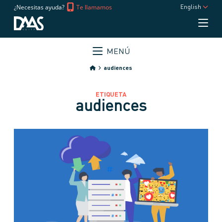
¿Necesitas ayuda?
Te llamamos
English
MENÚ
audiences
ETIQUETA
audiences