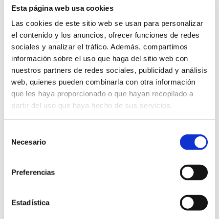
Esta página web usa cookies
Las cookies de este sitio web se usan para personalizar
el contenido y los anuncios, ofrecer funciones de redes
GLOSSARY
sociales y analizar el tráfico. Además, compartimos
información sobre el uso que haga del sitio web con
WHAT IS USER GENERATED CONTENT?
nuestros partners de redes sociales, publicidad y análisis
web, quienes pueden combinarla con otra información
Escrito el
27 de August
por
admin
que les haya proporcionado o que hayan recopilado a
partir del uso que haya hecho de sus servicios.
You will find here an explanation on the User Generated
Content (UGC), its psychological basis and the
Selección
advantages of encouraging this interaction with users.
Necesario
de
consentimiento
blogs
brand
business
call to actions
Preferencias
company
content
digital marketing
followers
hashtag
loyalty
product
Estadística
psychological phenomenon
sense of community