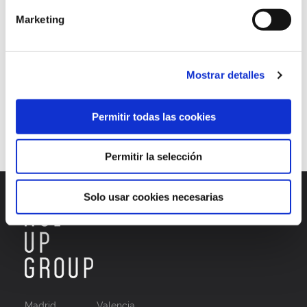
Marketing
social networks
social proof
UGC
User Generated Content
users
websites
Continuar leyendo
Mostrar detalles
Permitir todas las cookies
1
2
3
…
5
Permitir la selección
Solo usar cookies necesarias
Madrid
Valencia