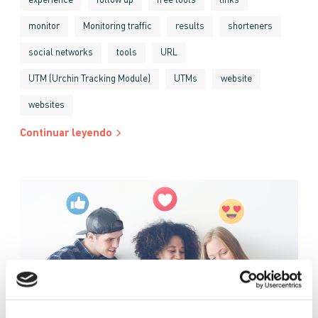
experience
follow up
free tools
links
monitor
Monitoring traffic
results
shorteners
social networks
tools
URL
UTM (Urchin Tracking Module)
UTMs
website
websites
Continuar leyendo