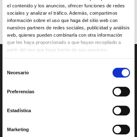
el contenido y los anuncios, ofrecer funciones de redes
website
sociales y analizar el tráfico. Además, compartimos
información sobre el uso que haga del sitio web con
Continuar leyendo
nuestros partners de redes sociales, publicidad y análisis
web, quienes pueden combinarla con otra información
que les haya proporcionado o que hayan recopilado a
partir del uso que haya hecho de sus servicios.
Selección
Necesario
de
consentimiento
Preferencias
Madrid
Valencia
Estadística
Alicante
México
Lisboa
Bogotá
Marketing