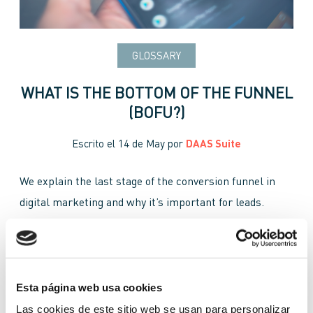
GLOSSARY
WHAT IS THE BOTTOM OF THE FUNNEL
(BOFU?)
Escrito el
14 de May
por
DAAS Suite
We explain the last stage of the conversion funnel in
digital marketing and why it’s important for leads.
BOFU
Bottom of the Funnel
cold lead
conversion funnel
engagement
funnel
hot lead
Esta página web usa cookies
lead
loyalty
MOFU
product
Las cookies de este sitio web se usan para personalizar
retargeting strategies
sales funnel
TOFU
value