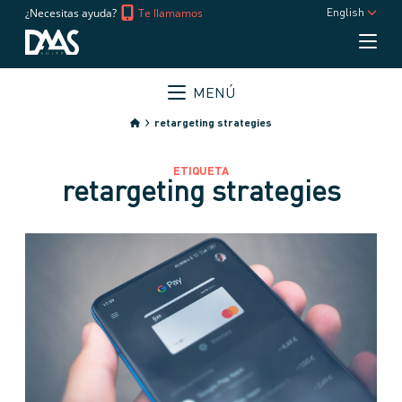
¿Necesitas ayuda?
Te llamamos
English
MENÚ
retargeting strategies
ETIQUETA
retargeting strategies