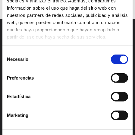
sociales y analizar el tráfico. Además, compartimos
información sobre el uso que haga del sitio web con
nuestros partners de redes sociales, publicidad y análisis
web, quienes pueden combinarla con otra información
que les haya proporcionado o que hayan recopilado a
partir del uso que haya hecho de sus servicios.
Selección
Necesario
de
consentimiento
Preferencias
Madrid
Valencia
Alicante
México
Lisboa
Bogotá
Estadística
Enlaces de interés
Marketing
Features