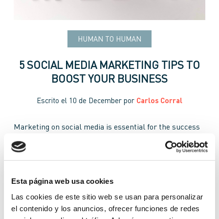
HUMAN TO HUMAN
5 SOCIAL MEDIA MARKETING TIPS TO
BOOST YOUR BUSINESS
Escrito el
10 de December
por
Carlos Corral
Marketing on social media is essential for the success
of any modern business. Learn how to implement social
media strategies through a social media plan.
marketing on social media
social media plan
Esta página web usa cookies
Las cookies de este sitio web se usan para personalizar
social media strategies
el contenido y los anuncios, ofrecer funciones de redes
Continuar leyendo