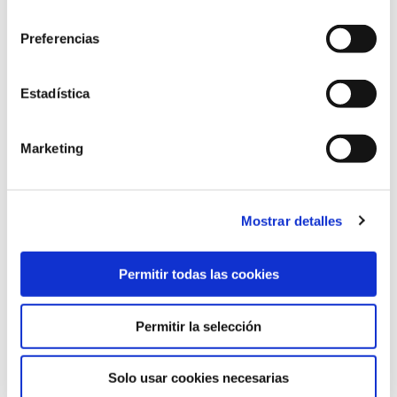
consentimiento
Preferencias
¿Qué es la segmentación de mercados en marketing?
Cómo realizarla y algunos errores comunes que debes
Estadística
evitar para hacerla con éxito
audiencia
buyer persona
definición de segmentación
Marketing
marketing digital
Redes sociales
SEA
segmentación de mercados
segmentación en marketing
Mostrar detalles
tipos de segmentación en marketing
Permitir todas las cookies
Continuar leyendo
Permitir la selección
1
2
3
4
5
6
…
41
Solo usar cookies necesarias