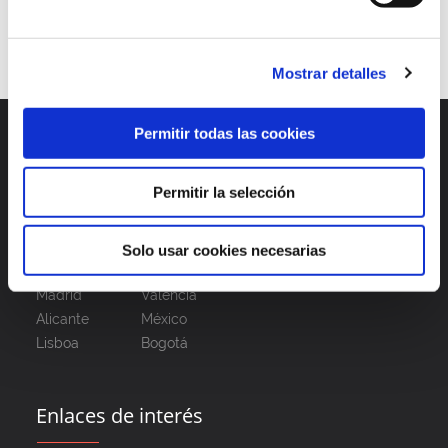
1
2
3
…
5
Mostrar detalles
Permitir todas las cookies
Permitir la selección
Solo usar cookies necesarias
Madrid
Valencia
Alicante
México
Lisboa
Bogotá
Enlaces de interés