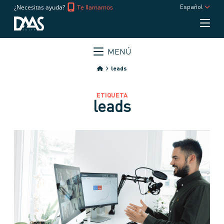
¿Necesitas ayuda?
Te llamamos
Español
MENÚ
leads
ETIQUETA
leads