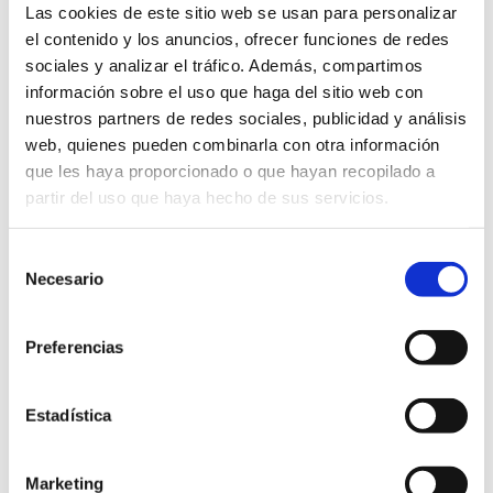
Las cookies de este sitio web se usan para personalizar
el contenido y los anuncios, ofrecer funciones de redes
Escrito el
04 de marzo
por
Carlos Corral
sociales y analizar el tráfico. Además, compartimos
información sobre el uso que haga del sitio web con
¿Qué es ROI? proviene de las siglas en inglés Return of
nuestros partners de redes sociales, publicidad y análisis
Investment, que en español se traduce como el retorno
web, quienes pueden combinarla con otra información
que les haya proporcionado o que hayan recopilado a
de la inversión. Por lo tanto, ROI es una fórmula que
partir del uso que haya hecho de sus servicios.
nos permite evaluar la rentabilidad de un proyecto o
campaña, ya que nos ayuda a saber en cuántas ventas
Selección
se traduce el presupuesto que […]
Necesario
de
consentimiento
calcular roi
cálculo de roi
fórmula roi
leads
Preferencias
que es roi
qué significa roi
retorno de la inversión
Return of Investment
ROI
Estadística
Continuar leyendo
Marketing