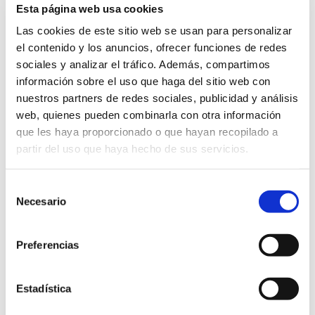
Esta página web usa cookies
artículo en específico den con tu
sitio web
y, en
Las cookies de este sitio web se usan para personalizar
consecuencia, conozcan tus demás productos.
el contenido y los anuncios, ofrecer funciones de redes
sociales y analizar el tráfico. Además, compartimos
Piénsalo: si alguien busca en
Google
la palabra
información sobre el uso que haga del sitio web con
“zapato” es muy difícil que lo haga con la intención de
nuestros partners de redes sociales, publicidad y análisis
web, quienes pueden combinarla con otra información
comprar. En cambio, si busca “botas de cuero negras
que les haya proporcionado o que hayan recopilado a
para dama”, está claro que sabe exactamente cuál es
partir del uso que haya hecho de sus servicios.
su
necesidad
y si encuentra la
solución adecuada
, puede
incluso que compre inmediatamente.
Selección
Necesario
de
consentimiento
Es cierto que atraerás menos
tráfico
con un
long-tail
Preferencias
keyword
que con uno más común, pero el tráfico que
atraes será más útil, más enfocado a resultados.
Estadística
Incorporar
long-tail
keywords
a tu
estrategia
es