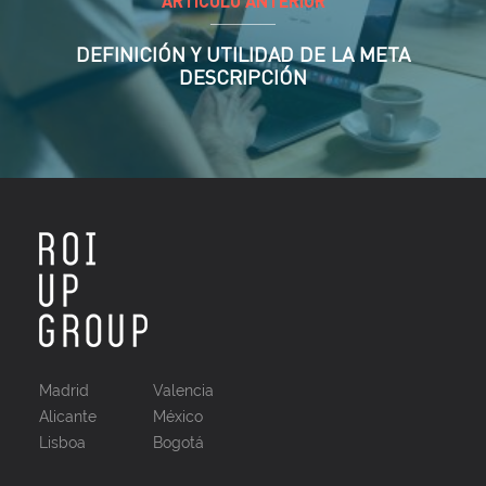
ARTÍCULO ANTERIOR
DEFINICIÓN Y UTILIDAD DE LA META
DESCRIPCIÓN
Madrid
Valencia
Alicante
México
Lisboa
Bogotá