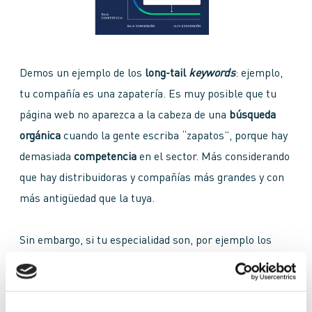
Demos un ejemplo de los
long-tail
keywords
: ejemplo,
tu compañía es una zapatería. Es muy posible que tu
página web no aparezca a la cabeza de una
búsqueda
orgánica
cuando la gente escriba “zapatos”, porque hay
demasiada
competencia
en el sector. Más considerando
que hay distribuidoras y compañías más grandes y con
más antigüedad que la tuya.
Sin embargo, si tu especialidad son, por ejemplo los
“botines de piel con tacón”, entonces es buena idea
usarla como
long-tail keywords
, lo cual hará un poco
más fácil que los
usuarios
que estén buscando ese