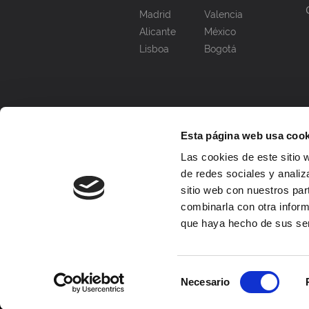
Madrid
Valencia
Alicante
México
Lisboa
Bogotá
Esta página web usa cook
Las cookies de este sitio 
de redes sociales y analiz
sitio web con nuestros par
combinarla con otra inform
que haya hecho de sus ser
Selección
Necesario
de
© DAAS 2026. Todos los derechos re
consentimiento