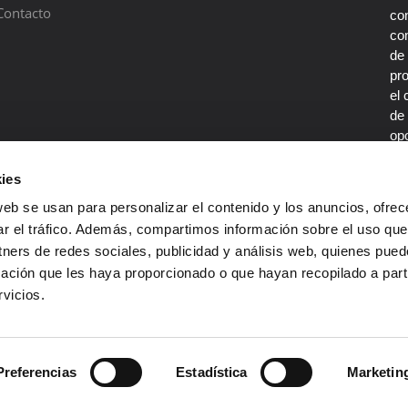
Contacto
con
co
de
pr
el 
de 
opo
por
De
ies
co
web se usan para personalizar el contenido y los anuncios, ofrec
en
ar el tráfico. Además, compartimos información sobre el uso que
tners de redes sociales, publicidad y análisis web, quienes pue
ación que les haya proporcionado o que hayan recopilado a parti
vicios.
Preferencias
Estadística
Marketin
servados