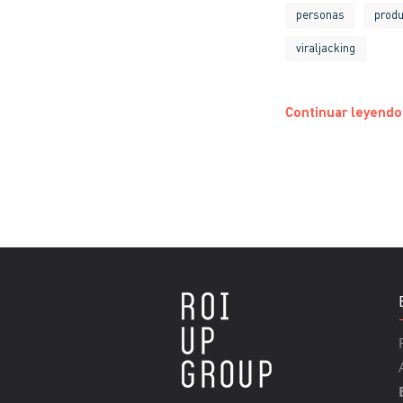
personas
prod
viraljacking
Continuar leyendo