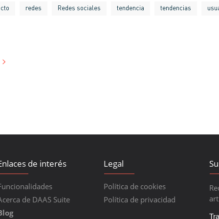
ucto
redes
Redes sociales
tendencia
tendencias
usu
Enlaces de interés
Legal
Su
Funcionalidades
Política de cookies
Re
art
Acerca de DAAS Suite
Política de privacidad
Blog
Tr