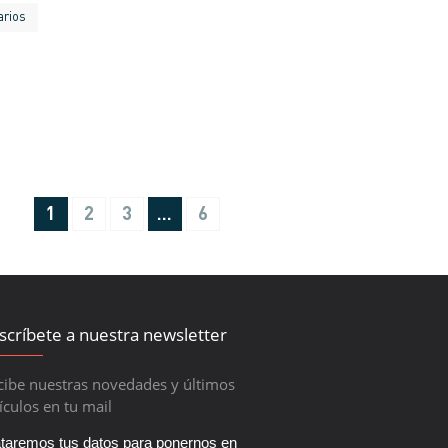
arios
1
2
3
…
6
scríbete a nuestra newsletter
cibe nuestras novedades y últimos
ículos en tu mail
ataremos tus datos para ponernos en