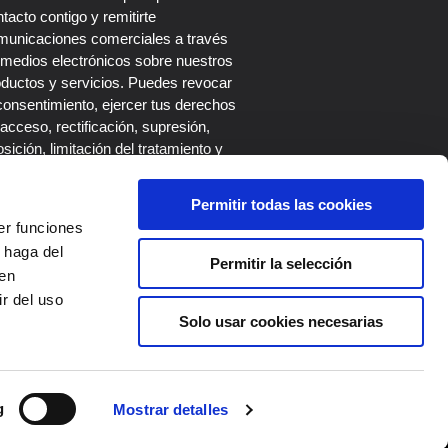
tacto contigo y remitirte
municaciones comerciales a través
 medios electrónicos sobre nuestros
oductos y servicios. Puedes revocar
consentimiento, ejercer tus derechos
acceso, rectificación, supresión,
sición, limitación del tratamiento y
tabilidad escribiendo a nuestro
legado de Protección de Datos en el
Permitir todas las cookies
rreo dpo@roi-up.es. Más información
er funciones
 la
Política de Privacidad
.
 haga del
Permitir la selección
den
r del uso
Solo usar cookies necesarias
SUSCRIBIRME
g
Mostrar detalles
Síguenos