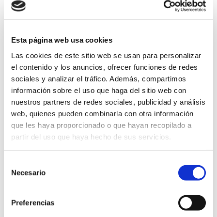
EL PAPEL DEL SEO EN EL MARKETING
DIGITAL
Escrito el
15 de octubre
por
Carlos Corral
Esta página web usa cookies
Las cookies de este sitio web se usan para personalizar
Aquí te proporcionamos una explicación del SEO
el contenido y los anuncios, ofrecer funciones de redes
sociales y analizar el tráfico. Además, compartimos
(search engine optimization), sus componentes,
información sobre el uso que haga del sitio web con
categorías y su diferencia con el SEM
nuestros partners de redes sociales, publicidad y análisis
web, quienes pueden combinarla con otra información
buscadores
buscadores virtuales
contenido
que les haya proporcionado o que hayan recopilado a
contenido pagado
conversiones
engagement
partir del uso que haya hecho de sus servicios.
enlaces
estrategia SEO
Google
keywords
Selección
marca
marketing digital
motor de búsqueda
Necesario
de
consentimiento
optimización
página web
páginas optimizadas
Preferencias
palabra clave
popularidad
posicionamiento