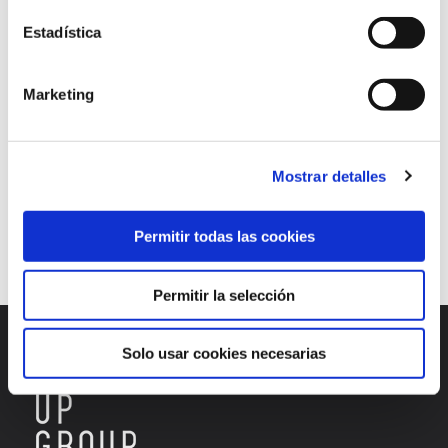
posicionamiento web
Redes sociales
Estadística
Search Engine Optimization
SEM
SEM (Search Engine Marketing)
SEO
SEO White Hat
Marketing
sitios web
URLs
user experience
Continuar leyendo
Mostrar detalles
Permitir todas las cookies
1
2
3
Permitir la selección
Solo usar cookies necesarias