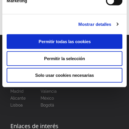
Marketing
1
2
3
…
6
Mostrar detalles
Permitir todas las cookies
Permitir la selección
Solo usar cookies necesarias
Madrid
Valencia
Alicante
México
Lisboa
Bogotá
Enlaces de interés