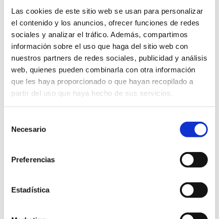
Las cookies de este sitio web se usan para personalizar
VIRALJACKING: APRENDE A SACARLE
el contenido y los anuncios, ofrecer funciones de redes
sociales y analizar el tráfico. Además, compartimos
PARTIDO
información sobre el uso que haga del sitio web con
nuestros partners de redes sociales, publicidad y análisis
Escrito el
22 de octubre
por
admin
web, quienes pueden combinarla con otra información
que les haya proporcionado o que hayan recopilado a
¿Qué es el viraljacking? ¿Qué características tiene?
partir del uso que haya hecho de sus servicios.
¿Cómo puedo utilizarlo en mis campañas de marketing
digital? Sigue leyendo para enterarte.
Selección
Necesario
de
conectar
contenido
creatividad
herramienta
consentimiento
marca
marketing digital
newsjacking
personas
Preferencias
producto
redes
Redes sociales
tendencia
Estadística
tendencias
usuarios
viraljacking
Continuar leyendo