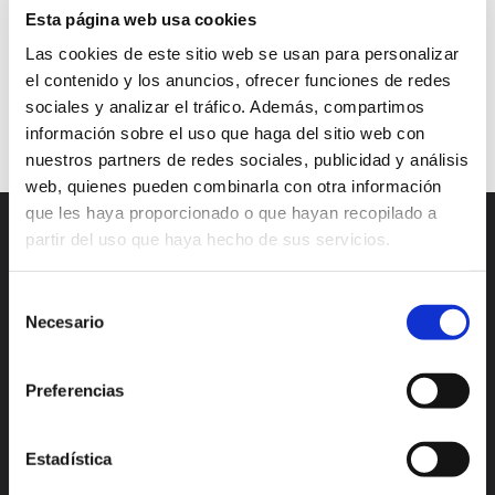
Esta página web usa cookies
marketing automation
match perfecto
Las cookies de este sitio web se usan para personalizar
metodología inbound
mundo digital
el contenido y los anuncios, ofrecer funciones de redes
sociales y analizar el tráfico. Además, compartimos
Continuar leyendo
información sobre el uso que haga del sitio web con
nuestros partners de redes sociales, publicidad y análisis
web, quienes pueden combinarla con otra información
que les haya proporcionado o que hayan recopilado a
partir del uso que haya hecho de sus servicios.
Selección
Necesario
de
consentimiento
Preferencias
Madrid
Valencia
Alicante
México
Estadística
Lisboa
Bogotá