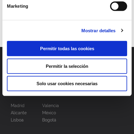
Continuar leyendo
Marketing
1
2
3
Mostrar detalles
Permitir todas las cookies
Permitir la selección
Solo usar cookies necesarias
Madrid
Valencia
Alicante
México
Lisboa
Bogotá