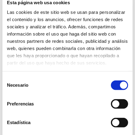
Esta página web usa cookies
Las cookies de este sitio web se usan para personalizar
RETARGETING: LA IMPORTANCIA DE
el contenido y los anuncios, ofrecer funciones de redes
VOLVER A IMPACTAR
sociales y analizar el tráfico. Además, compartimos
información sobre el uso que haga del sitio web con
Escrito el
06 de agosto
por
DAAS Suite
nuestros partners de redes sociales, publicidad y análisis
web, quienes pueden combinarla con otra información
Te explicamos qué es el retargeting en el marketing
que les haya proporcionado o que hayan recopilado a
digital, sus cualidades y por qué es útil emplearlo en
partir del uso que haya hecho de sus servicios.
tus estrategias
Selección
anuncios
branding
cliente
compra
Necesario
de
consentimiento
contenido
embudo de conversión
Preferencias
estrategia de marketing
marca
marketing digital
publicidad
Redes sociales
remarketing
Estadística
retargeting
ROI
segmentación
sitio web