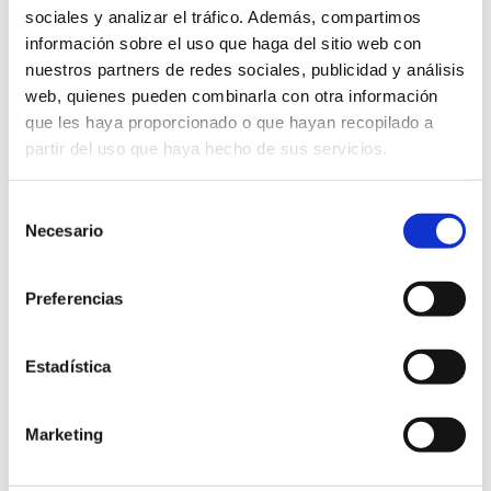
WHAT IS THE LEAD SCORING?
sociales y analizar el tráfico. Además, compartimos
información sobre el uso que haga del sitio web con
Escrito el
25 de June
por
DAAS Suite
nuestros partners de redes sociales, publicidad y análisis
web, quienes pueden combinarla con otra información
We tell you what the lead scoring is, its relationship
que les haya proporcionado o que hayan recopilado a
with inbound marketing and how it can collaborate with
partir del uso que haya hecho de sus servicios.
lead nurturing.
Selección
buyer
consumer
conversión
database
Necesario
de
consentimiento
inbound marketing
lead
lead nurturing
Preferencias
lead scoring
loyalty
Marketing
persona
predictive scoring
product
purchase
Estadística
purchase process
retrospective scoring
sale
sales funnel
scoring type
social networks
Marketing
website