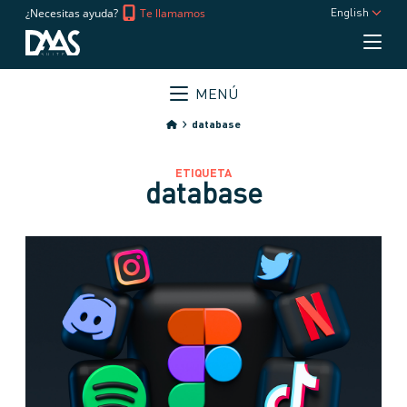
¿Necesitas ayuda?
Te llamamos
English
MENÚ
database
ETIQUETA
database