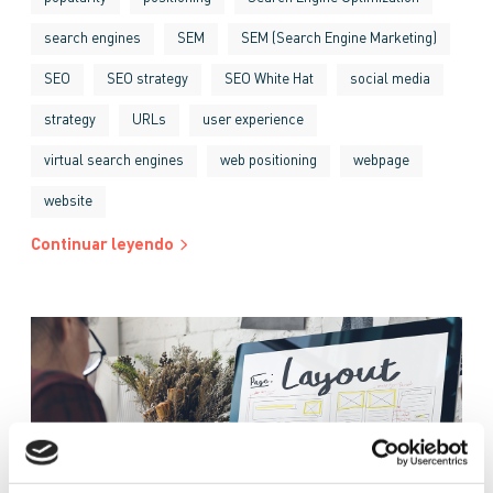
search engines
SEM
SEM (Search Engine Marketing)
SEO
SEO strategy
SEO White Hat
social media
strategy
URLs
user experience
virtual search engines
web positioning
webpage
website
Continuar leyendo