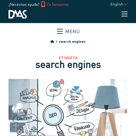
¿Necesitas ayuda?
Te llamamos
English
MENÚ
search engines
ETIQUETA
search engines