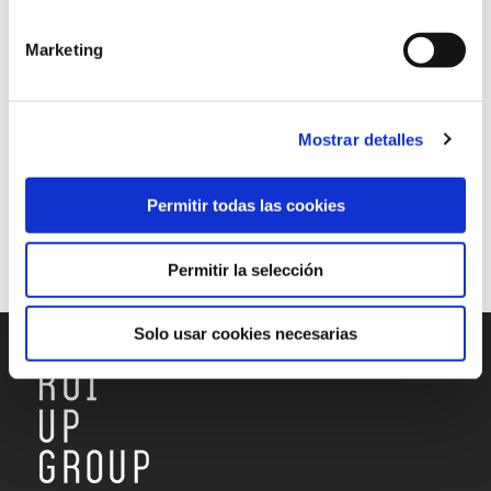
smart watch
smartphone
tablet
traffic
Marketing
user experience
users
web design techniques
web page
website
Mostrar detalles
Continuar leyendo
Permitir todas las cookies
1
2
3
Permitir la selección
Solo usar cookies necesarias