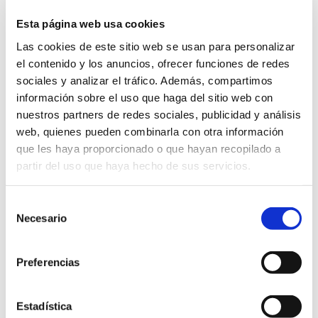
Esta página web usa cookies
Las cookies de este sitio web se usan para personalizar
el contenido y los anuncios, ofrecer funciones de redes
HUMAN TO HUMAN
sociales y analizar el tráfico. Además, compartimos
información sobre el uso que haga del sitio web con
WHAT IS RESPONSIVE DESIGN?
nuestros partners de redes sociales, publicidad y análisis
web, quienes pueden combinarla con otra información
Escrito el
17 de September
por
admin
que les haya proporcionado o que hayan recopilado a
partir del uso que haya hecho de sus servicios.
We explain what responsive design is. Learn about the
Selección
importance and the benefits of responsive design as
Necesario
de
well as the differences between platforms or devices.
consentimiento
brand
business
company
content
devices
Preferencias
formats
mobile web
responsive design
Estadística
responsive web design
RWD
search engines