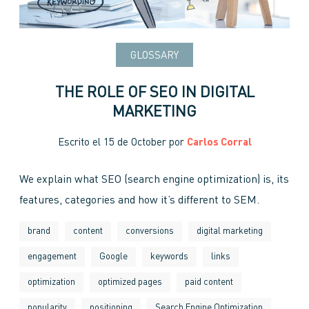
GLOSSARY
THE ROLE OF SEO IN DIGITAL
MARKETING
Escrito el
15 de October
por
Carlos Corral
We explain what SEO (search engine optimization) is, its
features, categories and how it’s different to SEM.
brand
content
conversions
digital marketing
engagement
Google
keywords
links
optimization
optimized pages
paid content
popularity
positioning
Search Engine Optimization