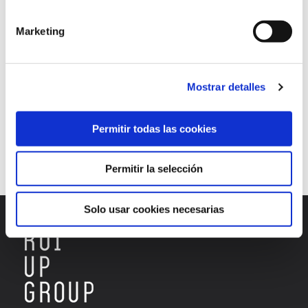
experience
follow up
free tools
links
Marketing
monitor
Monitoring traffic
results
shorteners
social networks
tools
URL
Mostrar detalles
UTM (Urchin Tracking Module)
UTMs
website
websites
Permitir todas las cookies
Continuar leyendo
Permitir la selección
Solo usar cookies necesarias