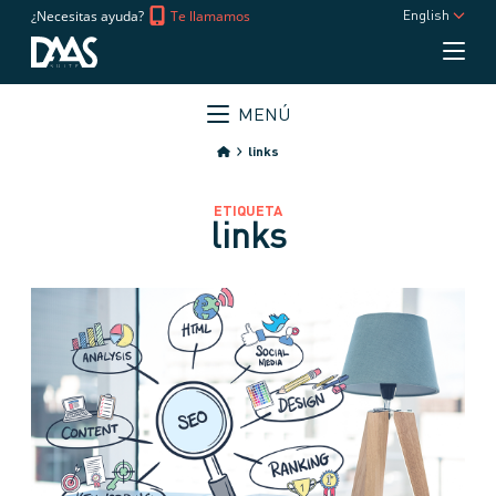
¿Necesitas ayuda?
Te llamamos
English
MENÚ
links
ETIQUETA
links