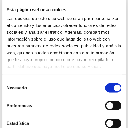
Esta página web usa cookies
Las cookies de este sitio web se usan para personalizar
el contenido y los anuncios, ofrecer funciones de redes
GLOSSARY
sociales y analizar el tráfico. Además, compartimos
información sobre el uso que haga del sitio web con
WHAT IS THE UTM?
nuestros partners de redes sociales, publicidad y análisis
web, quienes pueden combinarla con otra información
Escrito el
01 de October
por
Carlos Corral
que les haya proporcionado o que hayan recopilado a
partir del uso que haya hecho de sus servicios.
We tell you what UTM means, its features and
Selección
components and how it can help you monitor and
Necesario
de
improve your digital campaigns.
consentimiento
add all UTM parameters
Campaigns
convenience
Preferencias
digital marketing
digital marketing campaign
Estadística
Digital Marketing campaigns
email marketing campaigns