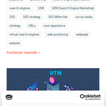
search engines
SEM
SEM (Search Engine Marketing)
SEO
SEO strategy
SEO White Hat
social media
strategy
URLs
user experience
virtual search engines
web positioning
webpage
website
Continuar leyendo