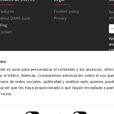
Features
Cookies policy
Re
art
About DAAS Suite
Privacy
Blog
Contact
We 
an
co
ab
ca
ies
you
web se usan para personalizar el contenido y los anuncios, ofrec
op
ar el tráfico. Además, compartimos información sobre el uso que
tra
tners de redes sociales, publicidad y análisis web, quienes pue
Pol
ación que les haya proporcionado o que hayan recopilado a parti
vicios.