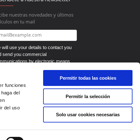
cibe nuestras novedades y últimos
ículos en tu mail
will use your details to contact you
d send you commercial
mmunications by electronic means
out our products and services. You
n revoke your consent, and exercise
Permitir todas las cookies
r rights to access, change, eliminate,
er funciones
pose and restrict the processing and
 haga del
nsferability of the data by writing to
Permitir la selección
den
ítica de Privacidad
.
r del uso
Solo usar cookies necesarias
SIGN ME UP