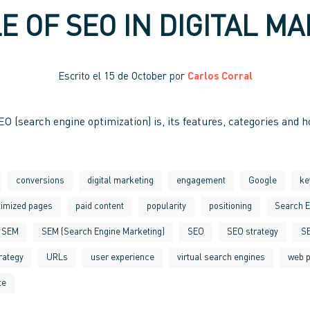
E OF SEO IN DIGITAL M
Escrito el
15 de October
por
Carlos Corral
 (search engine optimization) is, its features, categories and ho
conversions
digital marketing
engagement
Google
ke
timized pages
paid content
popularity
positioning
Search E
SEM
SEM (Search Engine Marketing)
SEO
SEO strategy
SE
rategy
URLs
user experience
virtual search engines
web p
te