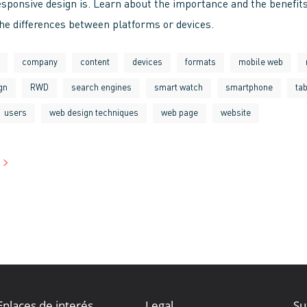
sponsive design is. Learn about the importance and the benefits
the differences between platforms or devices.
company
content
devices
formats
mobile web
gn
RWD
search engines
smart watch
smartphone
tab
users
web design techniques
web page
website
Enlaces de interés
Legal
Su