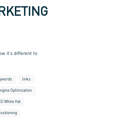
ARKETING
w it’s different to
ywords
links
ngine Optimization
O White Hat
ositioning