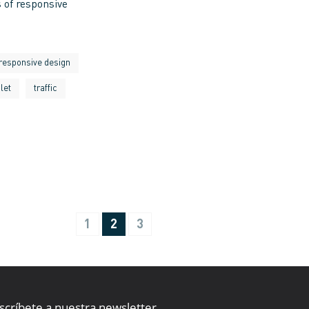
 of responsive
responsive design
let
traffic
1
2
3
scríbete a nuestra newsletter