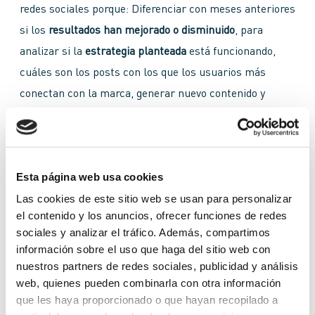
redes sociales porque: Diferenciar con meses anteriores
si los
resultados han mejorado o disminuido
, para
analizar si la
estrategia planteada
está funcionando,
cuáles son los posts con los que los usuarios más
conectan con la marca, generar nuevo contenido y
mirar si el
objetivo planteado
en cuanto a alcance e
interacciones se está cumpliendo.
Esta página web usa cookies
¿Cuál es la diferencia entre alcance
Las cookies de este sitio web se usan para personalizar
e impresiones?
el contenido y los anuncios, ofrecer funciones de redes
sociales y analizar el tráfico. Además, compartimos
Hay quienes aún no encuentran esta diferencia y este
información sobre el uso que haga del sitio web con
término se les hace similar y terminar por confundirlo
nuestros partners de redes sociales, publicidad y análisis
web, quienes pueden combinarla con otra información
en su informe para redes sociales, pero
aclararemos
que les haya proporcionado o que hayan recopilado a
qué significa
cada uno.