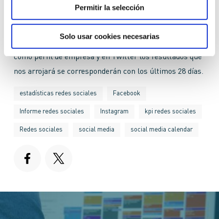
Permitir la selección
extraer los datos
para nuestro informe de redes
sociales, se debe hacer
directamente desde cada red
Solo usar cookies necesarias
social
; en Instagram el perfil debe estar configurado
como perfil de empresa y en Twitter los resultados que
nos arrojará se corresponderán con los últimos 28 días.
estadísticas redes sociales
Facebook
Informe redes sociales
Instagram
kpi redes sociales
Redes sociales
social media
social media calendar