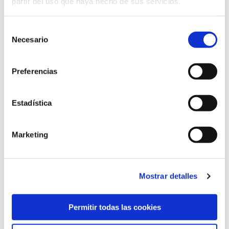
partir del uso que haya hecho de sus servicios.
Selección
Alcance
: Es el
número de usuarios que ve una
Necesario
publicación
ya sea en Twitter, Facebook o
de
Instagram, hay que tener en cuenta que no todos
consentimiento
los usuarios ven las publicaciones de nuestra
marca debido al algoritmo.
Preferencias
Impresiones
: Es el
número de veces que un usuario
ha visualizado un contenido
, teniendo en cuenta
Estadística
que lo pudo ver desde su cuenta en el inicio, luego
lo volvió a ver porque sus amigos lo compartieron o
porque permanece allí como publicidad paga y
aparece varias veces.
Marketing
Estas métricas son importantes porque así lograremos
conocer a cuantas personas llegó nuestra publicación y
Mostrar detalles
siempre hay que saber que el número de impresiones
será más alto.
Permitir todas las cookies
Para finalizar es importante tener en cuenta que,
para