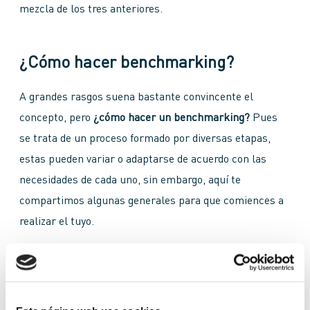
mezcla de los tres anteriores.
¿Cómo hacer benchmarking?
A grandes rasgos suena bastante convincente el
concepto, pero
¿cómo hacer un benchmarking?
Pues
se trata de un proceso formado por diversas etapas,
estas pueden variar o adaptarse de acuerdo con las
necesidades de cada uno, sin embargo, aquí te
compartimos algunas generales para que comiences a
realizar el tuyo.
Elige el
tipo de benchmarking que realizarás
:
define tus objetivos, identifícalos bien, piensa hacia
dónde quiere enfocar tu investigación y decídete por
alguno de los ya mencionados. Cada uno podrá
ayudarte en distintos aspectos que busques