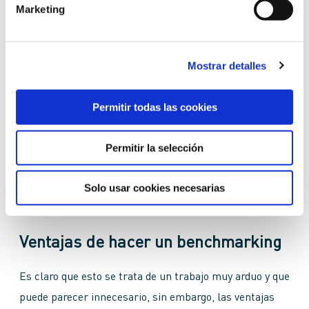
Marketing
Analiza los datos obtenidos
: de nada sirven los
números si no sabemos qué hacer con ellos, por
eso este paso es esencial. Compara los datos
obtenidos con los tuyos, identifica en dónde radican
Mostrar detalles
las diferencias. Realiza todos los esquemas y
gráficas que necesites para entenderlos de manera
más clara y aplica el data
driven marketing
.
Permitir todas las cookies
Identifica los puntos de mejora y pon manos a la
obra
: es momento de aplicar todo lo aprendido.
Realiza un calendario que indique el inicio y el fin
Permitir la selección
de la serie de cambios que vas a realizar. Identifica
cuáles son realizables en el corto, mediano y largo
plazo y aquellos que definitivamente no son viables.
Solo usar cookies necesarias
Ventajas de hacer un benchmarking
Es claro que esto se trata de un trabajo muy arduo y que
puede parecer innecesario, sin embargo, las ventajas