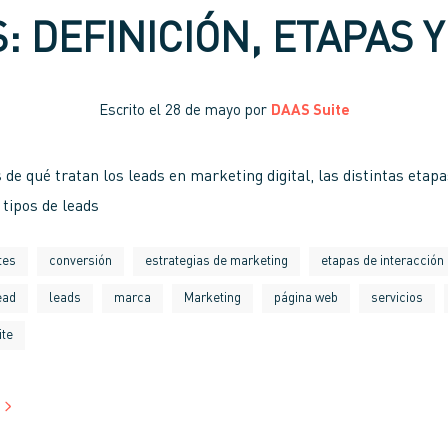
: DEFINICIÓN, ETAPAS Y
Escrito el
28 de mayo
por
DAAS Suite
 de qué tratan los leads en marketing digital, las distintas etapa
s tipos de leads
tes
conversión
estrategias de marketing
etapas de interacción
ead
leads
marca
Marketing
página web
servicios
ite