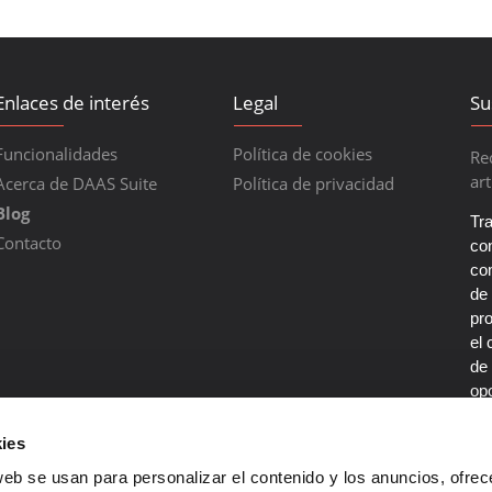
Enlaces de interés
Legal
Su
Funcionalidades
Política de cookies
Re
art
Acerca de DAAS Suite
Política de privacidad
Blog
Tr
Contacto
con
co
de
pr
el 
de 
opo
por
De
ies
co
web se usan para personalizar el contenido y los anuncios, ofrec
en