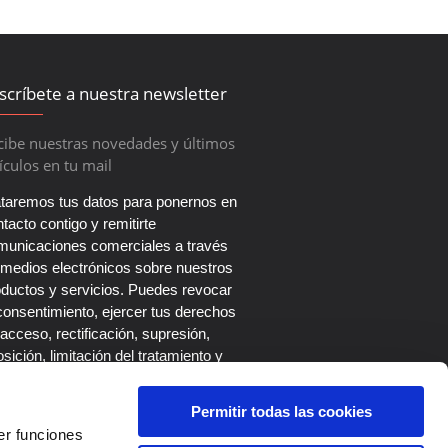
scríbete a nuestra newsletter
cibe nuestras novedades y últimos
ículos en tu mail
ataremos tus datos para ponernos en
tacto contigo y remitirte
municaciones comerciales a través
 medios electrónicos sobre nuestros
oductos y servicios. Puedes revocar
consentimiento, ejercer tus derechos
acceso, rectificación, supresión,
sición, limitación del tratamiento y
tabilidad escribiendo a nuestro
legado de Protección de Datos en el
Permitir todas las cookies
rreo dpo@roi-up.es. Más información
er funciones
 la
Política de Privacidad
.