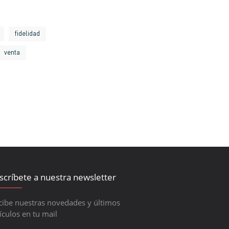
fidelidad
venta
scríbete a nuestra newsletter
cibe nuestras novedades y últimos
ículos en tu mail