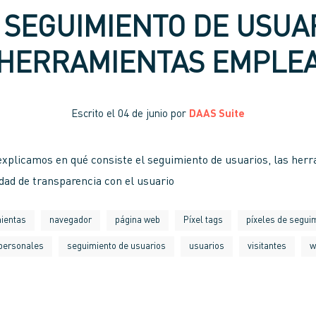
 SEGUIMIENTO DE USUA
HERRAMIENTAS EMPLE
Escrito el
04 de junio
por
DAAS Suite
explicamos en qué consiste el seguimiento de usuarios, las her
dad de transparencia con el usuario
ientas
navegador
página web
Píxel tags
píxeles de segui
 personales
seguimiento de usuarios
usuarios
visitantes
w