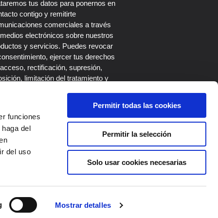
ataremos tus datos para ponernos en
tacto contigo y remitirte
municaciones comerciales a través
 medios electrónicos sobre nuestros
oductos y servicios. Puedes revocar
consentimiento, ejercer tus derechos
acceso, rectificación, supresión,
sición, limitación del tratamiento y
tabilidad escribiendo a nuestro
legado de Protección de Datos en el
Permitir todas las cookies
rreo dpo@roi-up.es. Más información
er funciones
 la
Política de Privacidad
.
 haga del
Permitir la selección
den
r del uso
Solo usar cookies necesarias
SUSCRIBIRME
g
Mostrar detalles
Síguenos