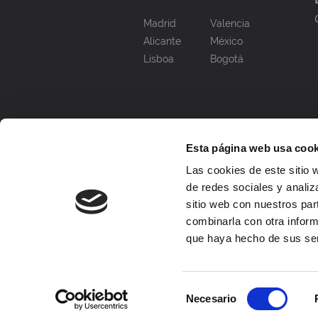
Madrid
Valencia
Alicante
México
Lisboa
Bogotá
Esta página web usa cook
Las cookies de este sitio 
de redes sociales y analiz
sitio web con nuestros par
combinarla con otra inform
que haya hecho de sus ser
Selección
Necesario
de
© DAAS 2026. Todos los derechos re