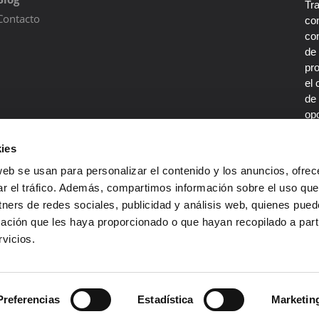
Tr
Contacto
con
co
de
pr
el 
de 
opo
por
De
ies
co
web se usan para personalizar el contenido y los anuncios, ofrec
en
ar el tráfico. Además, compartimos información sobre el uso que
tners de redes sociales, publicidad y análisis web, quienes pue
ación que les haya proporcionado o que hayan recopilado a parti
vicios.
Preferencias
Estadística
Marketin
servados