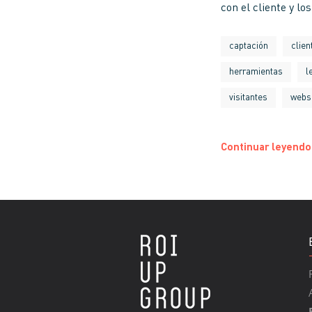
con el cliente y lo
captación
clien
herramientas
l
visitantes
webs
Continuar leyendo