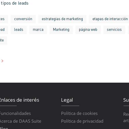
s tipos de leads
tes
conversión
estrategias de marketing
etapas de interacción
ead
leads
marca
Marketing
página web
servicios
ite
Enlaces de interés
Legal
Su
Funcionalidades
Política de cookies
Re
art
Acerca de DAAS Suite
Política de privacidad
Blog