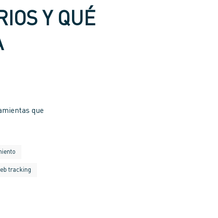
RIOS Y QUÉ
A
ramientas que
miento
eb tracking