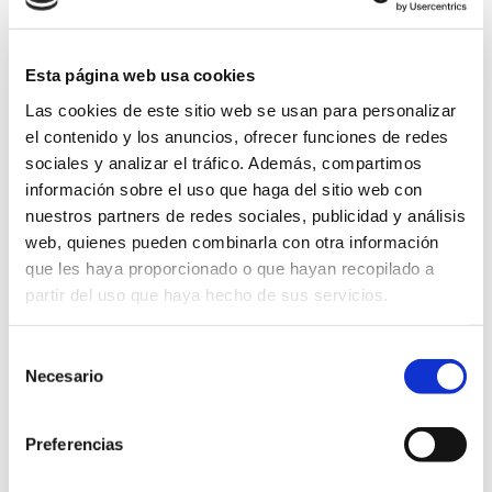
Esta página web usa cookies
Las cookies de este sitio web se usan para personalizar
el contenido y los anuncios, ofrecer funciones de redes
sociales y analizar el tráfico. Además, compartimos
información sobre el uso que haga del sitio web con
GLOSARIO
nuestros partners de redes sociales, publicidad y análisis
web, quienes pueden combinarla con otra información
FUNCIONES DE LAS UTM
que les haya proporcionado o que hayan recopilado a
partir del uso que haya hecho de sus servicios.
Escrito el
01 de octubre
por
admin
Selección
Te contamos a continuación de qué tratan las UTM, de
Necesario
de
qué elementos se componen y cómo pueden ayudarte a
consentimiento
monitorear y mejorar tus campañas digitales
Preferencias
campañas de Marketing Digital
email marketing