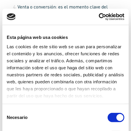
Venta o conversión: es el momento clave del
embudo de conversión
, ya que aquí el
lead
se
transforma en un
cliente
real.
Referencia o recomendación: una vez que logramos
la venta, buscaremos que el cliente nos
Esta página web usa cookies
recomiende y que vuelva a comprar, es entonces
cuando comienzan las labores de
retargeting
.
Las cookies de este sitio web se usan para personalizar
el contenido y los anuncios, ofrecer funciones de redes
sociales y analizar el tráfico. Además, compartimos
información sobre el uso que haga del sitio web con
Contenido TOFU, MOFU y BOFU y
nuestros partners de redes sociales, publicidad y análisis
cómo emplearlo adecuadamente.
web, quienes pueden combinarla con otra información
que les haya proporcionado o que hayan recopilado a
Una vez que ya conocemos las etapas del
funnel de
partir del uso que haya hecho de sus servicios.
conversión
, es necesario saber qué acciones debemos
realizar para llevar de la mano a nuestro cliente desde
Selección
Necesario
el inicio hasta el fondo del embudo.
de
consentimiento