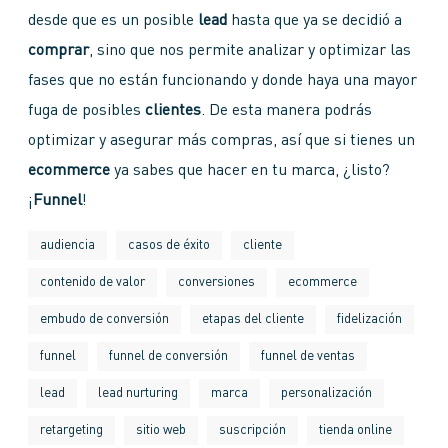
desde que es un posible
lead
hasta que ya se decidió a
comprar
, sino que nos permite analizar y optimizar las
fases que no están funcionando y donde haya una mayor
fuga de posibles
clientes
. De esta manera podrás
optimizar y asegurar más compras, así que si tienes un
ecommerce
ya sabes que hacer en tu marca, ¿listo?
¡
Funnel
!
audiencia
casos de éxito
cliente
contenido de valor
conversiones
ecommerce
embudo de conversión
etapas del cliente
fidelización
funnel
funnel de conversión
funnel de ventas
lead
lead nurturing
marca
personalización
retargeting
sitio web
suscripción
tienda online