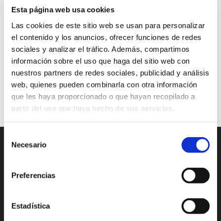
experience
follow up
free tools
links
Esta página web usa cookies
monitor
Monitoring traffic
results
shorteners
Las cookies de este sitio web se usan para personalizar
el contenido y los anuncios, ofrecer funciones de redes
social networks
tools
URL
sociales y analizar el tráfico. Además, compartimos
UTM (Urchin Tracking Module)
UTMs
website
información sobre el uso que haga del sitio web con
nuestros partners de redes sociales, publicidad y análisis
websites
web, quienes pueden combinarla con otra información
Continuar leyendo
que les haya proporcionado o que hayan recopilado a
partir del uso que haya hecho de sus servicios.
Selección
Necesario
de
consentimiento
Preferencias
Estadística