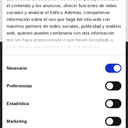
Uniform Resources Locator
URL
user data
el contenido y los anuncios, ofrecer funciones de redes
web page
website
sociales y analizar el tráfico. Además, compartimos
información sobre el uso que haga del sitio web con
Continuar leyendo
nuestros partners de redes sociales, publicidad y análisis
web, quienes pueden combinarla con otra información
que les haya proporcionado o que hayan recopilado a
partir del uso que haya hecho de sus servicios.
Selección
Necesario
de
consentimiento
Preferencias
Madrid
Valencia
Estadística
Alicante
México
Lisboa
Bogotá
Marketing