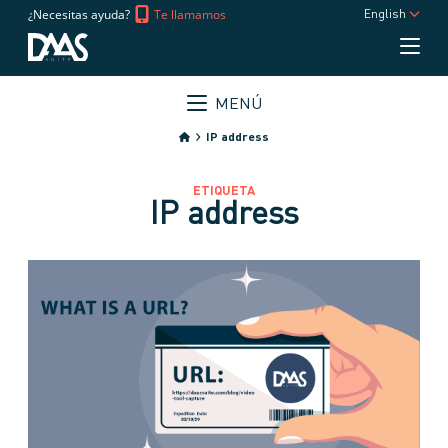
¿Necesitas ayuda?
Te llamamos
English
MENÚ
IP address
ETIQUETA
IP address