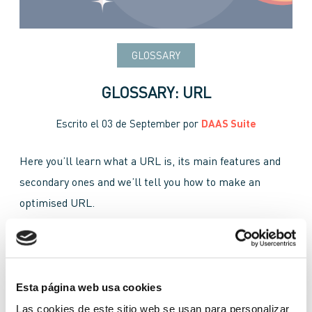
GLOSSARY
GLOSSARY: URL
Escrito el
03 de September
por
DAAS Suite
Here you’ll learn what a URL is, its main features and
secondary ones and we’ll tell you how to make an
optimised URL.
basic URL
brand
content
http
IP address
key words
own URL
search engines
Esta página web usa cookies
SEO positioning
TLD
Top Level Domain
Las cookies de este sitio web se usan para personalizar