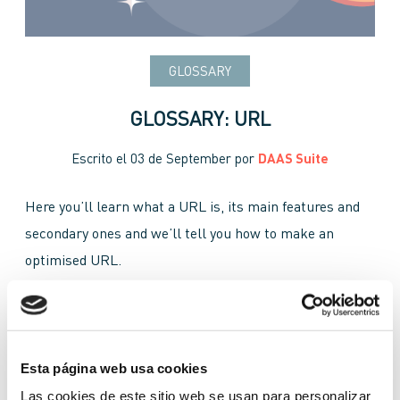
GLOSSARY
GLOSSARY: URL
Escrito el
03 de September
por
DAAS Suite
Here you’ll learn what a URL is, its main features and
secondary ones and we’ll tell you how to make an
optimised URL.
basic URL
brand
content
http
IP address
key words
own URL
search engines
Esta página web usa cookies
SEO positioning
TLD
Top Level Domain
Las cookies de este sitio web se usan para personalizar