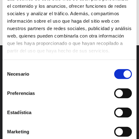
Uniform Resources Locator
URL
user data
el contenido y los anuncios, ofrecer funciones de redes
web page
website
sociales y analizar el tráfico. Además, compartimos
información sobre el uso que haga del sitio web con
Continuar leyendo
nuestros partners de redes sociales, publicidad y análisis
web, quienes pueden combinarla con otra información
que les haya proporcionado o que hayan recopilado a
partir del uso que haya hecho de sus servicios.
Selección
Necesario
de
consentimiento
Preferencias
Madrid
Valencia
Estadística
Alicante
México
Lisboa
Bogotá
Marketing