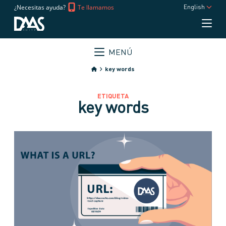
¿Necesitas ayuda?
Te llamamos
English
MENÚ
key words
ETIQUETA
key words