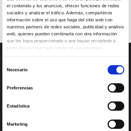
Uniform Resources Locator
URL
user data
el contenido y los anuncios, ofrecer funciones de redes
web page
website
sociales y analizar el tráfico. Además, compartimos
información sobre el uso que haga del sitio web con
Continuar leyendo
nuestros partners de redes sociales, publicidad y análisis
web, quienes pueden combinarla con otra información
que les haya proporcionado o que hayan recopilado a
partir del uso que haya hecho de sus servicios.
Selección
Necesario
de
consentimiento
Preferencias
Madrid
Valencia
Estadística
Alicante
México
Lisboa
Bogotá
Marketing