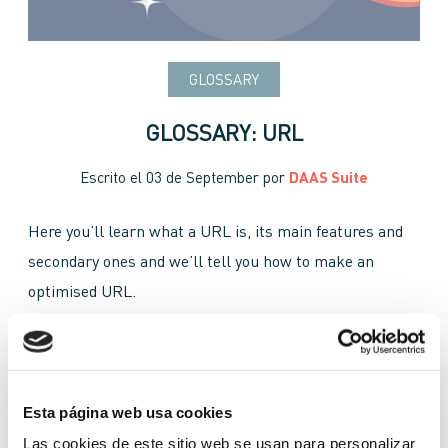
GLOSSARY
GLOSSARY: URL
Escrito el
03 de September
por
DAAS Suite
Here you’ll learn what a URL is, its main features and
secondary ones and we’ll tell you how to make an
optimised URL.
basic URL
brand
content
http
IP address
key words
own URL
search engines
Esta página web usa cookies
SEO positioning
TLD
Top Level Domain
Las cookies de este sitio web se usan para personalizar