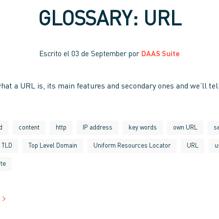
GLOSSARY: URL
Escrito el
03 de September
por
DAAS Suite
what a URL is, its main features and secondary ones and we’ll te
d
content
http
IP address
key words
own URL
s
TLD
Top Level Domain
Uniform Resources Locator
URL
u
te