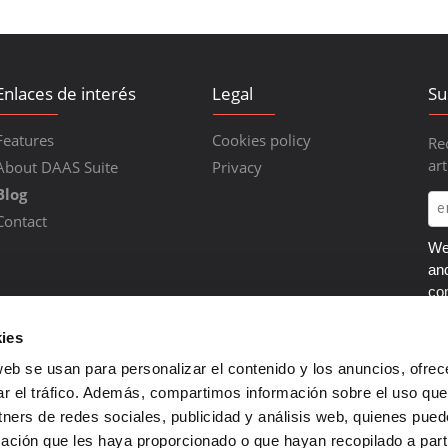
Enlaces de interés
Legal
Su
Features
Cookies policy
Re
art
About DAAS Suite
Privacy
Blog
Contact
We 
an
co
ab
ca
ies
you
web se usan para personalizar el contenido y los anuncios, ofrec
op
ar el tráfico. Además, compartimos información sobre el uso que
tra
tners de redes sociales, publicidad y análisis web, quienes pue
Pol
ación que les haya proporcionado o que hayan recopilado a parti