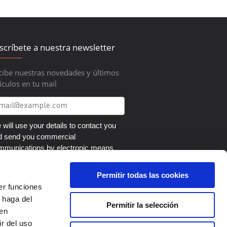
scríbete a nuestra newsletter
cibe nuestras novedades y últimos
ículos en tu mail
will use your details to contact you
d send you commercial
mmunications by electronic means
out our products and services. You
n revoke your consent, and exercise
Permitir todas las cookies
r rights to access, change, eliminate,
er funciones
pose and restrict the processing and
 haga del
nsferability of the data by writing to
Permitir la selección
den
ítica de Privacidad
.
r del uso