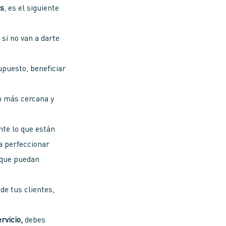
es
, es el siguiente
s
si no van a darte
upuesto, beneficiar
n más cercana y
nte lo que están
a perfeccionar
que puedan
de tus clientes,
ervicio,
debes