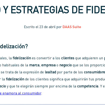
Y ESTRATEGIAS DE FID
Escrito el
23 de abril
por
DAAS Suite
idelización?
ales, la
fidelización
es convertir a los
clientes
que adquieren un
o habituales de la
marca
,
empresa
o
negocio
que se los proporci
 se trata de la expresión de
lealtad
por parte de los
consumidor
r la
fidelización
de los clientes significa que adquirirán tus produ
ecio
y que te elegirán siempre por encima de la
competencia
. Y 
ue enamora al consumidor
.