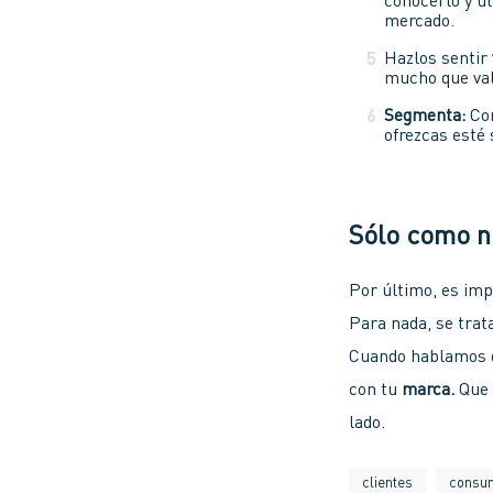
conocerlo y ut
mercado.
Hazlos sentir
mucho que val
Segmenta:
Con
ofrezcas esté
Sólo como no
Por último, es imp
Para nada, se trat
Cuando hablamos
con tu
marca.
Que 
lado.
clientes
consu