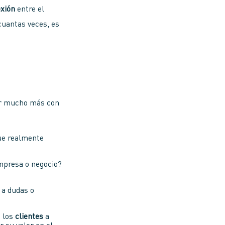
xión
entre el
 cuantas veces, es
tar mucho más con
que realmente
mpresa o negocio?
 a dudas o
a los
clientes
a