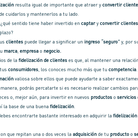
ización
resulta igual de importante que atraer y
convertir client
e cuidarlos y mantenerlos a tu lado.
, ¿qué sentido tiene haber invertido en
captar
y
convertir cliente
 plazo?
tus
clientes
puede llegar a significar un
ingreso “seguro”
y, por s
tu
marca
,
empresa
o
negocio.
ios de la
fidelización de clientes
es que, al mantener una relació
 tus
consumidores
, los conoces mucho más que tu
competencia
.
mación
valiosa sobre ellos que puede ayudarte a saber exactame
manera, podrás percatarte si es necesario realizar cambios par
reces o, mejor aún, para invertir en nuevos
productos
o
servicios
hí la base de una buena
fidelización
.
debes encontrarte bastante interesado en adquirir la
fidelización
con que repitan una o dos veces la
adquisición
de tu
producto
o
s