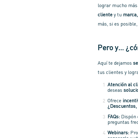
lograr mucho más 
cliente
y tu
marca,
más, si es posible
Pero y… ¿cóm
Aquí te dejamos
se
tus clientes y log
Atención al cl
deseas
soluci
Ofrece
incenti
¿Descuentos,
FAQs:
Dispón 
preguntas frec
Webinars:
Pro