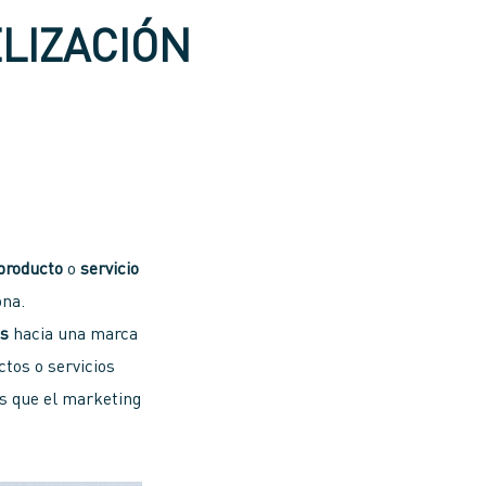
ELIZACIÓN
producto
o
servicio
ona.
es
hacia una marca
ctos o servicios
es que el marketing