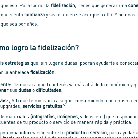
que eso. Para lograr la
fidelización,
tienes que generar una
cone
que sienta
confianza
y sea él quien se acerque a ella. Y no unas
, que sea por años.
o logro la fidelización?
is estrategias
que, sin lugar a dudas, podrán ayudarte a conec
rar la anhelada
fidelización.
iente
: Demuestra que tu interés va más allá de lo económico y 
onar
sus
dudas
o
dificultades.
vos:
¿A ti qué te motivaría a seguir consumiendo a una misma e
upgrades,
servicios gratuitos
?
de materiales
(infografías, imágenes,
videos, etc.) que respondan
uentes de tu producto o servicio de manera rápida y práctica.
porciona información sobre tu
producto
o
servicio,
para ayudar 