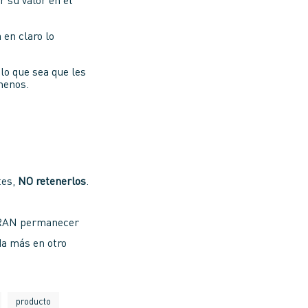
r su valor en el
 en claro lo
lo que sea que les
menos.
tes,
NO retenerlos
.
IERAN permanecer
da más en otro
producto