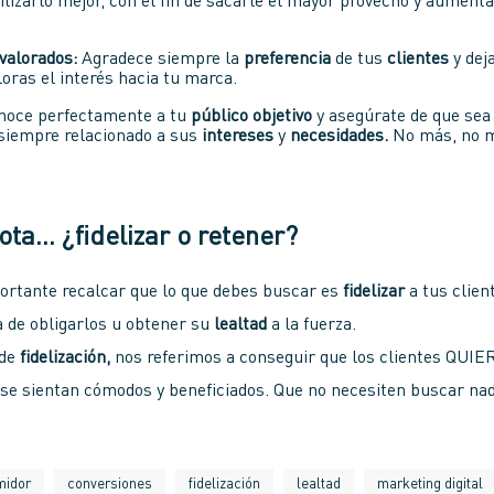
ilizarlo mejor, con el fin de sacarle el mayor provecho y aumenta
valorados:
Agradece siempre la
preferencia
de tus
clientes
y deja
oras el interés hacia tu marca.
oce perfectamente a tu
público objetivo
y asegúrate de que sea 
 siempre relacionado a sus
intereses
y
necesidades.
No más, no 
ta… ¿fidelizar o retener?
ortante recalcar que lo que debes buscar es
fidelizar
a tus clien
a de obligarlos u obtener su
lealtad
a la fuerza.
 de
fidelización,
nos referimos a conseguir que los clientes QU
se sientan cómodos y beneficiados. Que no necesiten buscar na
midor
conversiones
fidelización
lealtad
marketing digital