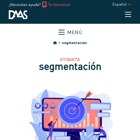
¿Necesitas ayuda?
Te llamamos
Español
MENÚ
segmentación
ETIQUETA
segmentación