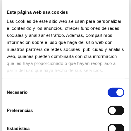
Esta página web usa cookies
DEFINICIÓN Y RELEVANCIA DEL
ENGAGEMENT RATE O TASA DE
Las cookies de este sitio web se usan para personalizar
el contenido y los anuncios, ofrecer funciones de redes
INTERACCIÓN
sociales y analizar el tráfico. Además, compartimos
información sobre el uso que haga del sitio web con
Escrito el
18 de junio
por
DAAS Suite
nuestros partners de redes sociales, publicidad y análisis
web, quienes pueden combinarla con otra información
En este artículo te explicamos en qué consiste el
que les haya proporcionado o que hayan recopilado a
engagement rate, el papel que desempeña, cómo
partir del uso que haya hecho de sus servicios.
medirlo y mejorar tu interacción con clientes
Selección
alcance
algoritmo
embudo de conversión
Necesario
de
engagement
engagement rate
consentimiento
Preferencias
estrategia de marketing
Facebook
impresiones
Instagram
interacciones
Marketing
optimizar
Estadística