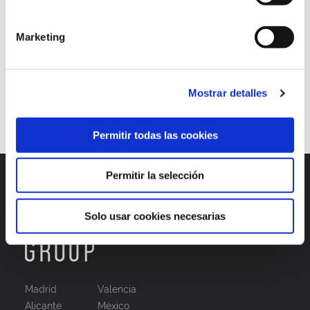
post orgánico
post patrocinado
Redes sociales
segmentación
tasa de interacción
Twitter
Marketing
Continuar leyendo
Mostrar detalles
1
2
3
Permitir todas las cookies
Permitir la selección
Solo usar cookies necesarias
Madrid
Valencia
Alicante
México