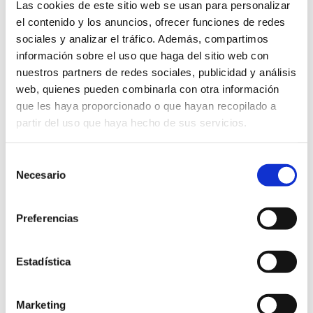
LEADS: DEFINICIÓN, ETAPAS Y TIPOS
Las cookies de este sitio web se usan para personalizar
el contenido y los anuncios, ofrecer funciones de redes
Escrito el
28 de mayo
por
DAAS Suite
sociales y analizar el tráfico. Además, compartimos
información sobre el uso que haga del sitio web con
nuestros partners de redes sociales, publicidad y análisis
Aquí te explicamos de qué tratan los leads en
web, quienes pueden combinarla con otra información
marketing digital, las distintas etapas de interacción
que les haya proporcionado o que hayan recopilado a
con el cliente y los tipos de leads
partir del uso que haya hecho de sus servicios.
captación
clientes
conversión
Selección
estrategias de marketing
etapas de interacción
Necesario
de
consentimiento
fidelidad
herramientas
lead
leads
marca
Preferencias
Marketing
página web
servicios
venta
visitantes
website
Estadística
Continuar leyendo
Marketing