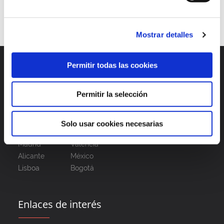
1
2
3
4
Mostrar detalles
Permitir todas las cookies
Permitir la selección
Solo usar cookies necesarias
Madrid
Valencia
Alicante
México
Lisboa
Bogotá
Enlaces de interés