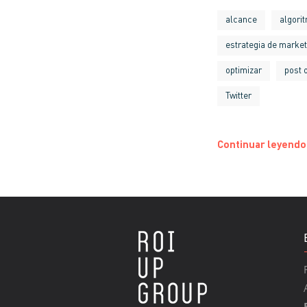
alcance
algori
estrategia de market
optimizar
post 
Twitter
Continuar leyendo