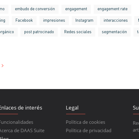
tmo
embudo de conversión
engagement
engagement rate
ing
Facebook
impresiones
Instagram
interacciones
orgánico
post patrocinado
Redes sociales
segmentación
t
Enlaces de interés
Legal
Su
Funcionalidades
Política de cookies
Re
art
Acerca de DAAS Suite
Política de privacidad
Blog