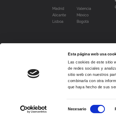
Madrid
Valencia
Alicante
México
Lisboa
Bogotá
Esta página web usa cook
Las cookies de este sitio 
de redes sociales y analiz
sitio web con nuestros par
combinarla con otra inform
que haya hecho de sus ser
Selección
Necesario
de
© DAAS 2026. Todos los derechos re