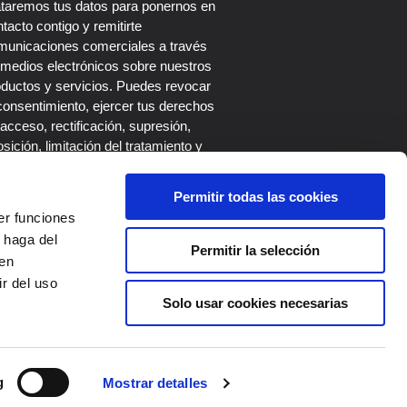
ataremos tus datos para ponernos en
tacto contigo y remitirte
municaciones comerciales a través
 medios electrónicos sobre nuestros
oductos y servicios. Puedes revocar
consentimiento, ejercer tus derechos
acceso, rectificación, supresión,
sición, limitación del tratamiento y
tabilidad escribiendo a nuestro
legado de Protección de Datos en el
Permitir todas las cookies
rreo dpo@roi-up.es. Más información
er funciones
 la
Política de Privacidad
.
 haga del
Permitir la selección
den
r del uso
Solo usar cookies necesarias
SUSCRIBIRME
g
Mostrar detalles
Síguenos