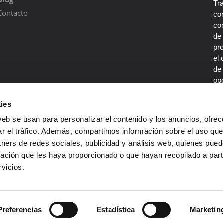
Tr
Contacto
con
co
de
pr
el 
de 
opo
por
De
ies
co
web se usan para personalizar el contenido y los anuncios, ofrec
en
ar el tráfico. Además, compartimos información sobre el uso que
tners de redes sociales, publicidad y análisis web, quienes pue
ación que les haya proporcionado o que hayan recopilado a parti
vicios.
Preferencias
Estadística
Marketin
servados